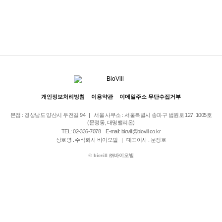
회원로그인 안내
개인정보처리방침
이용약관
이메일주소 무단수집거부
본점 : 경상남도 양산시 두전길 94 | 서울 사무소 : 서울특별시 송파구 법원로 127, 1005호
(문정동, 대명밸리온)
TEL: 02-336-7078
E-mail: biovill@biovill.co.kr
상호명 : 주식회사 바이오빌 | 대표이사 : 문정호
©
biovill ㈜바이오빌